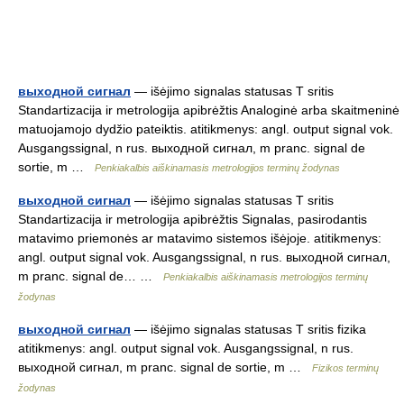
выходной сигнал
— išėjimo signalas statusas T sritis
Standartizacija ir metrologija apibrėžtis Analoginė arba skaitmeninė
matuojamojo dydžio pateiktis. atitikmenys: angl. output signal vok.
Ausgangssignal, n rus. выходной сигнал, m pranc. signal de
sortie, m …
Penkiakalbis aiškinamasis metrologijos terminų žodynas
выходной сигнал
— išėjimo signalas statusas T sritis
Standartizacija ir metrologija apibrėžtis Signalas, pasirodantis
matavimo priemonės ar matavimo sistemos išėjoje. atitikmenys:
angl. output signal vok. Ausgangssignal, n rus. выходной сигнал,
m pranc. signal de… …
Penkiakalbis aiškinamasis metrologijos terminų
žodynas
выходной сигнал
— išėjimo signalas statusas T sritis fizika
atitikmenys: angl. output signal vok. Ausgangssignal, n rus.
выходной сигнал, m pranc. signal de sortie, m …
Fizikos terminų
žodynas