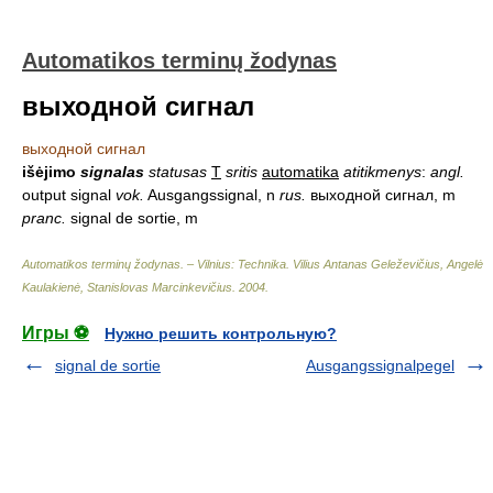
Automatikos terminų žodynas
выходной сигнал
выходной сигнал
išėjimo
signalas
statusas
T
sritis
automatika
atitikmenys
:
angl.
output signal
vok.
Ausgangssignal, n
rus.
выходной сигнал, m
pranc.
signal de sortie, m
Automatikos terminų žodynas. – Vilnius: Technika
.
Vilius Antanas Geleževičius, Angelė
Kaulakienė, Stanislovas Marcinkevičius
.
2004
.
Игры ⚽
Нужно решить контрольную?
signal de sortie
Ausgangssignalpegel